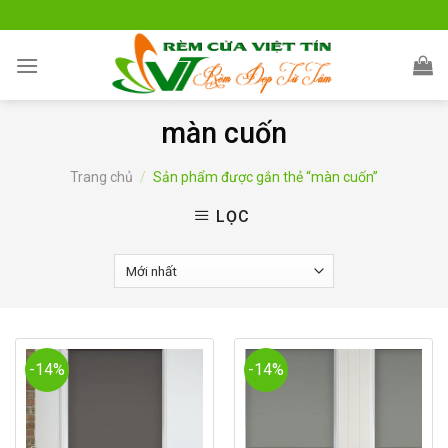
Skip
to
content
màn cuốn
Trang chủ
/
Sản phẩm được gắn thẻ “màn cuốn”
LỌC
-14%
-14%