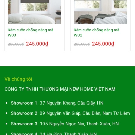
Rèm cuốn chống nắng mã
Rèm cuốn chống nắng mã
W03
W02
Giá
245.000
₫
Giá
Giá
245.000
₫
Giá
285.000
₫
285.000
₫
gốc
hiện
gốc
hiện
là:
tại
là:
tại
285.000₫.
là:
285.000₫.
là:
245.000₫.
245.000₫.
Về chúng tôi
CÔNG TY TNHH THƯƠNG MẠI NEW HOME VIỆT NAM
Showroom 1:
37 Nguyễn Khang, Cầu Giấy, HN
Showroom 2:
09 Nguyễn Văn Giáp, Cầu Diễn, Nam Từ Liêm
Showroom 3:
105 Nguyễn Ngọc Nại, Thanh Xuân, HN
Showroom 4:
24 Hạ Đình, Thanh Xuân, HN