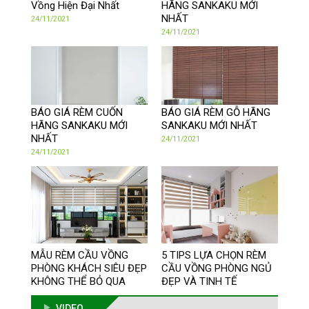
Vồng Hiện Đại Nhất
HÃNG SANKAKU MỚI
NHẤT
24/11/2021
24/11/2021
BÁO GIÁ RÈM CUỐN
BÁO GIÁ RÈM GỖ HÃNG
HÃNG SANKAKU MỚI
SANKAKU MỚI NHẤT
NHẤT
24/11/2021
24/11/2021
MẪU RÈM CẦU VỒNG
5 TIPS LỰA CHỌN RÈM
PHÒNG KHÁCH SIÊU ĐẸP
CẦU VỒNG PHÒNG NGỦ
KHÔNG THỂ BỎ QUA
ĐẸP VÀ TINH TẾ
VIDEO