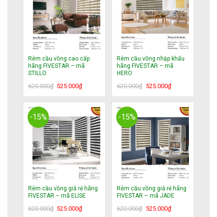
Rèm cầu vồng cao cấp
Rèm cầu vồng nhập khẩu
hãng FIVESTAR – mã
hãng FIVESTAR – mã
STILLO
HERO
Giá
Giá
Giá
Giá
620.000
₫
525.000
₫
620.000
₫
525.000
₫
gốc
hiện
gốc
hiện
là:
tại
là:
tại
620.000₫.
là:
620.000₫.
là:
-15%
-15%
525.000₫.
525.000₫.
Rèm cầu vồng giá rẻ hãng
Rèm cầu vồng giá rẻ hãng
FIVESTAR – mã ELISE
FIVESTAR – mã JADE
Giá
Giá
Giá
Giá
620.000
₫
525.000
₫
620.000
₫
525.000
₫