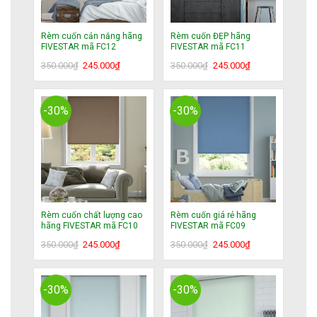
Rèm cuốn cản nắng hãng
Rèm cuốn ĐẸP hãng
FIVESTAR mã FC12
FIVESTAR mã FC11
Giá
Giá
Giá
Giá
350.000
₫
245.000
₫
350.000
₫
245.000
₫
gốc
hiện
gốc
hiện
là:
tại
là:
tại
350.000₫.
là:
350.000₫.
là:
-30%
-30%
245.000₫.
245.000₫.
Rèm cuốn chất lượng cao
Rèm cuốn giá rẻ hãng
hãng FIVESTAR mã FC10
FIVESTAR mã FC09
Giá
Giá
Giá
Giá
350.000
₫
245.000
₫
350.000
₫
245.000
₫
gốc
hiện
gốc
hiện
là:
tại
là:
tại
350.000₫.
là:
350.000₫.
là:
-30%
-30%
245.000₫.
245.000₫.