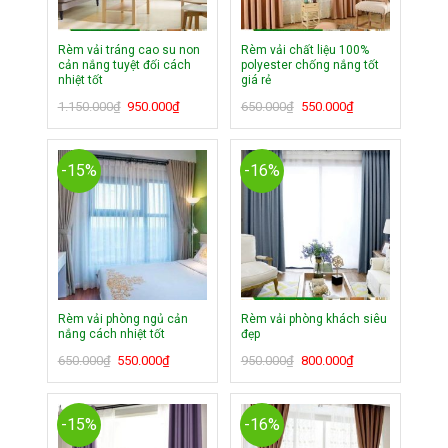
Rèm vải tráng cao su non
Rèm vải chất liệu 100%
cản nắng tuyệt đối cách
polyester chống nắng tốt
nhiệt tốt
giá rẻ
Giá
Giá
Giá
Giá
1.150.000
₫
950.000
₫
650.000
₫
550.000
₫
gốc
hiện
gốc
hiện
là:
tại
là:
tại
1.150.000₫.
là:
650.000₫.
là:
-15%
-16%
950.000₫.
550.000₫.
Rèm vải phòng ngủ cản
Rèm vải phòng khách siêu
nắng cách nhiệt tốt
đẹp
Giá
Giá
Giá
Giá
650.000
₫
550.000
₫
950.000
₫
800.000
₫
gốc
hiện
gốc
hiện
là:
tại
là:
tại
650.000₫.
là:
950.000₫.
là:
-15%
-16%
550.000₫.
800.000₫.