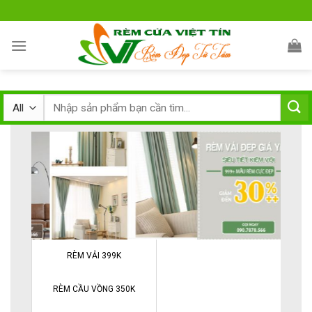
Skip
to
content
RÈM VẢI 399K
RÈM CẦU VỒNG 350K