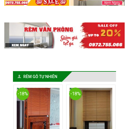
RÈM GỖ TỰ NHIÊN
-18%
-18%