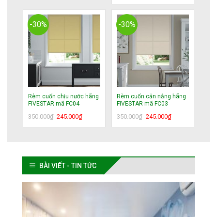
gốc
hiện
là:
tại
là:
tại
350.000₫.
là:
350.000₫.
là:
245.000₫.
-30%
-30%
245.000₫.
Rèm cuốn chịu nước hãng
Rèm cuốn cản nắng hãng
FIVESTAR mã FC04
FIVESTAR mã FC03
Giá
Giá
Giá
Giá
350.000
₫
245.000
₫
350.000
₫
245.000
₫
gốc
hiện
gốc
hiện
là:
tại
là:
tại
350.000₫.
là:
350.000₫.
là:
245.000₫.
245.000₫.
BÀI VIẾT - TIN TỨC