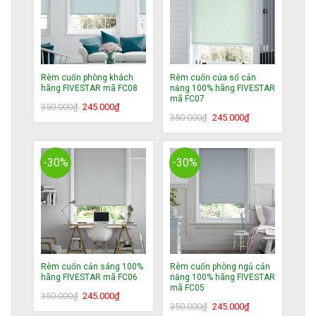
Rèm cuốn phòng khách
Rèm cuốn cửa sổ cản
hãng FIVESTAR mã FC08
nắng 100% hãng FIVESTAR
mã FC07
Giá
Giá
350.000
₫
245.000
₫
Giá
Giá
350.000
₫
245.000
₫
gốc
hiện
gốc
hiện
là:
tại
là:
tại
350.000₫.
là:
350.000₫.
là:
245.000₫.
-30%
-30%
245.000₫.
Rèm cuốn cản sáng 100%
Rèm cuốn phòng ngủ cản
hãng FIVESTAR mã FC06
nắng 100% hãng FIVESTAR
mã FC05
Giá
Giá
350.000
₫
245.000
₫
Giá
Giá
350.000
₫
245.000
₫
gốc
hiện