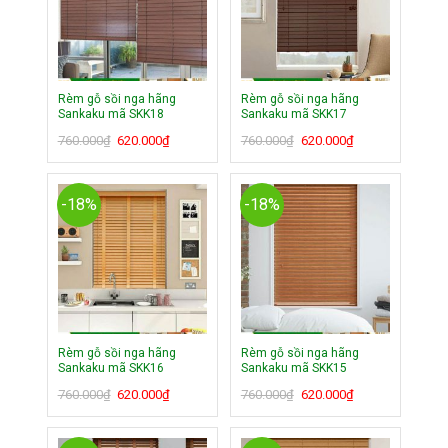
Rèm gỗ sồi nga hãng
Rèm gỗ sồi nga hãng
Sankaku mã SKK18
Sankaku mã SKK17
Giá
Giá
Giá
Giá
760.000
₫
620.000
₫
760.000
₫
620.000
₫
gốc
hiện
gốc
hiện
là:
tại
là:
tại
760.000₫.
là:
760.000₫.
là:
-18%
-18%
620.000₫.
620.000₫.
Rèm gỗ sồi nga hãng
Rèm gỗ sồi nga hãng
Sankaku mã SKK16
Sankaku mã SKK15
Giá
Giá
Giá
Giá
760.000
₫
620.000
₫
760.000
₫
620.000
₫
gốc
hiện
gốc
hiện
là:
tại
là:
tại