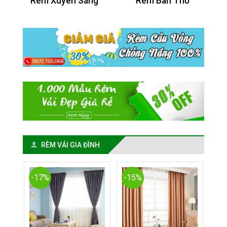
Rèm Xuyên Sáng
Rèm Bàn Thờ
RÈM VẢI GIA ĐÌNH
-17%
-15%