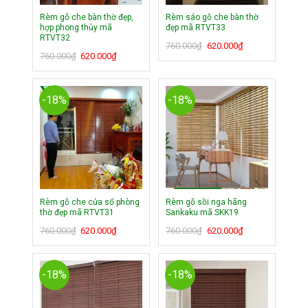
Rèm gỗ che bàn thờ đẹp,
Rèm sáo gỗ che bàn thờ
hợp phong thủy mã
đẹp mã RTVT33
RTVT32
Giá
Giá
760.000
₫
620.000
₫
Giá
Giá
760.000
₫
620.000
₫
gốc
hiện
gốc
hiện
là:
tại
là:
tại
760.000₫.
là:
760.000₫.
là:
620.000₫.
-18%
-18%
620.000₫.
Rèm gỗ che cửa sổ phòng
Rèm gỗ sồi nga hãng
thờ đẹp mã RTVT31
Sankaku mã SKK19
Giá
Giá
Giá
Giá
760.000
₫
620.000
₫
760.000
₫
620.000
₫
gốc
hiện
gốc
hiện
là:
tại
là:
tại
760.000₫.
là:
760.000₫.
là:
-18%
-18%
620.000₫.
620.000₫.