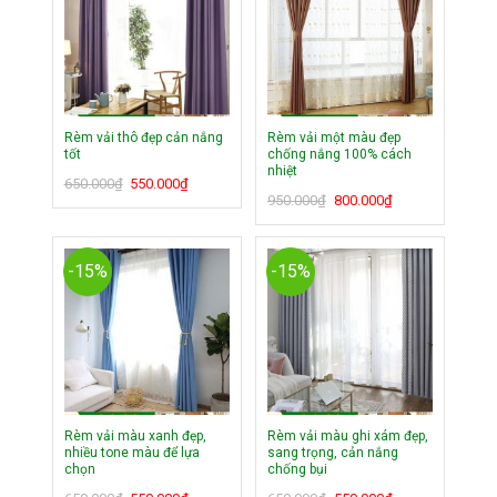
Rèm vải thô đẹp cản nắng
Rèm vải một màu đẹp
tốt
chống nắng 100% cách
nhiệt
Giá
Giá
650.000
₫
550.000
₫
Giá
Giá
950.000
₫
800.000
₫
gốc
hiện
gốc
hiện
là:
tại
là:
tại
650.000₫.
là:
950.000₫.
là:
550.000₫.
-15%
-15%
800.000₫.
Rèm vải màu xanh đẹp,
Rèm vải màu ghi xám đẹp,
nhiều tone màu để lựa
sang trọng, cản nắng
chọn
chống bụi