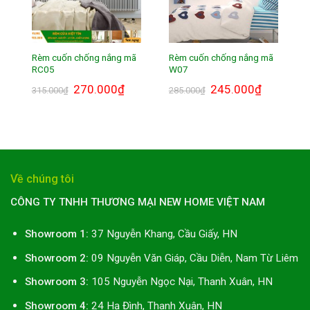
Rèm cuốn chống nắng mã
Rèm cuốn chống nắng mã
RC05
W07
Giá
270.000
₫
Giá
Giá
245.000
₫
Giá
315.000
₫
285.000
₫
gốc
hiện
gốc
hiện
là:
tại
là:
tại
315.000₫.
là:
285.000₫.
là:
270.000₫.
245.000₫.
Về chúng tôi
CÔNG TY TNHH THƯƠNG MẠI NEW HOME VIỆT NAM
Showroom 1:
37 Nguyễn Khang, Cầu Giấy, HN
Showroom 2:
09 Nguyễn Văn Giáp, Cầu Diễn, Nam Từ Liêm
Showroom 3:
105 Nguyễn Ngọc Nại, Thanh Xuân, HN
Showroom 4:
24 Hạ Đình, Thanh Xuân, HN