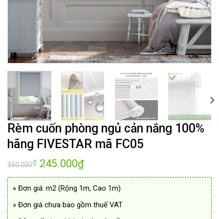
Rèm cuốn phòng ngủ cản nắng 100%
hãng FIVESTAR mã FC05
Giá
245.000
Giá
₫
₫
350.000
gốc
hiện
là:
tại
350.000₫.
là:
» Đơn giá: m2 (Rộng 1m, Cao 1m)
245.000₫.
» Đơn giá chưa bao gồm thuế VAT