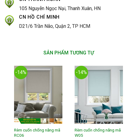
105 Nguyễn Ngọc Nại, Thanh Xuân, HN
CN HỒ CHÍ MINH
D21/6 Trần Não, Quận 2, TP HCM
SẢN PHẨM TƯƠNG TỰ
-14%
-14%
Rèm cuốn chống nắng mã
Rèm cuốn chống nắng mã
RC06
W05