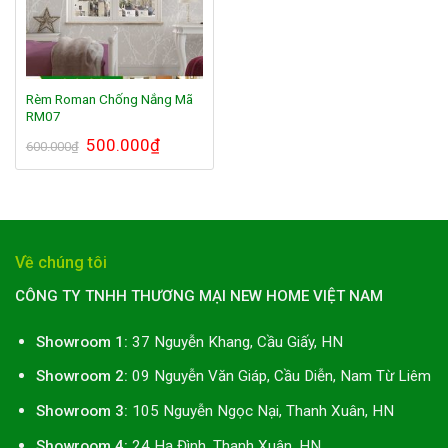
Rèm Roman Chống Nắng Mã
RM07
Giá
500.000
₫
Giá
600.000
₫
gốc
hiện
là:
tại
600.000₫.
là:
500.000₫.
Về chúng tôi
CÔNG TY TNHH THƯƠNG MẠI NEW HOME VIỆT NAM
Showroom 1:
37 Nguyễn Khang, Cầu Giấy, HN
Showroom 2:
09 Nguyễn Văn Giáp, Cầu Diễn, Nam Từ Liêm
Showroom 3:
105 Nguyễn Ngọc Nại, Thanh Xuân, HN
Showroom 4:
24 Hạ Đình, Thanh Xuân, HN