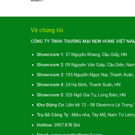
Về chúng tôi
CÔNG TY TNHH THƯƠNG MẠI NEW HOME VIỆT NA
Showroom 1:
37 Nguyễn Khang, Cầu Giấy, HN
Showroom 2:
09 Nguyễn Văn Giáp, Cầu Diễn, Na
Showroom 3:
105 Nguyễn Ngọc Nại, Thanh Xuân,
Showroom 4:
24 Hạ Đình, Thanh Xuân, HN
Showroom 5:
326 Ngô Gia Tự, Long Biên, HN
Kho Động Cơ:
Liền kề 13 - 08 Gleximco Lê Trọng
Trụ Sở Công Ty :
Miêu nha, Tây Mỗ, Nam Từ Liêm
Hotline:
0907.878.566
Email:
remcuaviettin@gmail.com