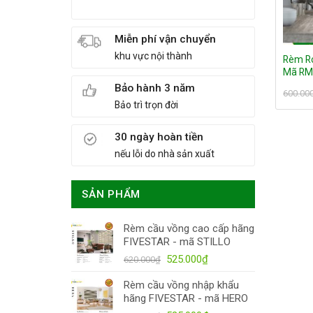
Miễn phí vận chuyển
khu vực nội thành
Rèm R
Mã RM
Bảo hành 3 năm
600.00
Bảo trì trọn đời
30 ngày hoàn tiền
nếu lỗi do nhà sản xuất
SẢN PHẨM
Rèm cầu vồng cao cấp hãng
FIVESTAR - mã STILLO
Giá
Giá
525.000
₫
620.000
₫
gốc
hiện
Rèm cầu vồng nhập khẩu
là:
tại
hãng FIVESTAR - mã HERO
620.000₫.
là: