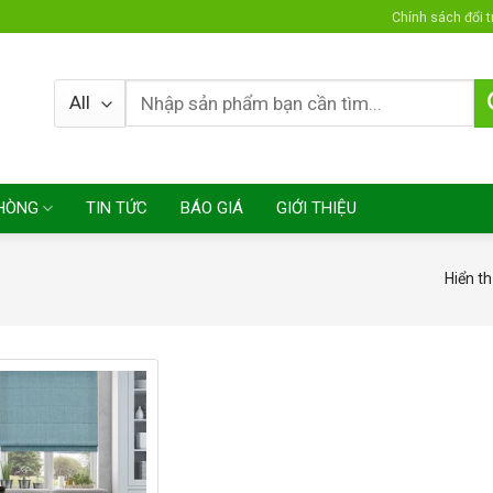
Chính sách đổi t
HÒNG
TIN TỨC
BÁO GIÁ
GIỚI THIỆU
Hiển th