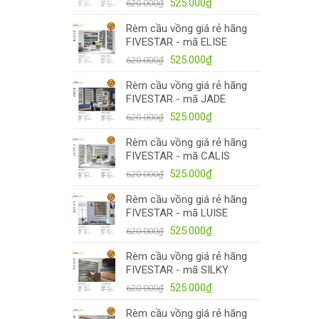
525.000₫.
Giá
Giá
525.000
₫
620.000
₫
gốc
hiện
Rèm cầu vồng giá rẻ hãng
là:
tại
FIVESTAR - mã ELISE
620.000₫.
là:
Giá
525.000₫.
Giá
525.000
₫
620.000
₫
gốc
hiện
Rèm cầu vồng giá rẻ hãng
là:
tại
FIVESTAR - mã JADE
620.000₫.
là:
Giá
525.000₫.
Giá
525.000
₫
620.000
₫
gốc
hiện
Rèm cầu vồng giá rẻ hãng
là:
tại
FIVESTAR - mã CALIS
620.000₫.
là:
Giá
525.000₫.
Giá
525.000
₫
620.000
₫
gốc
hiện
Rèm cầu vồng giá rẻ hãng
là:
tại
FIVESTAR - mã LUISE
620.000₫.
là:
Giá
525.000₫.
Giá
525.000
₫
620.000
₫
gốc
hiện
Rèm cầu vồng giá rẻ hãng
là:
tại
FIVESTAR - mã SILKY
620.000₫.
là:
Giá
525.000₫.
Giá
525.000
₫
620.000
₫
gốc
hiện
Rèm cầu vồng giá rẻ hãng
là:
tại