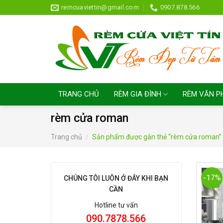
Skip
remcuaviettin@gmail.com
0907.878.566
to
content
TRANG CHỦ
RÈM GIA ĐÌNH
RÈM VĂN P
rèm cửa roman
Trang chủ
/
Sản phẩm được gắn thẻ “rèm cửa roman”
-17%
CHÚNG TÔI LUÔN Ở ĐÂY KHI BẠN
CẦN
Hotline tư vấn
090.7878.566