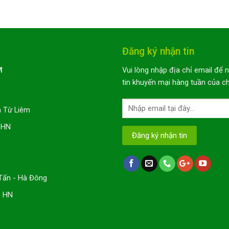
Đăng ký nhận tin
M
Vui lòng nhập địa chỉ email để 
tin khuyến mại hàng tuần của ch
m Từ Liêm
 HN
 Tấn - Hà Đông
, HN