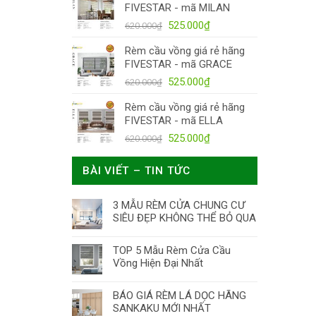
FIVESTAR - mã MILAN
620.000₫.
là:
Giá
525.000₫.
Giá
525.000
₫
620.000
₫
gốc
hiện
Rèm cầu vồng giá rẻ hãng
là:
tại
FIVESTAR - mã GRACE
620.000₫.
là:
Giá
525.000₫.
Giá
525.000
₫
620.000
₫
gốc
hiện
Rèm cầu vồng giá rẻ hãng
là:
tại
FIVESTAR - mã ELLA
620.000₫.
là:
Giá
525.000₫.
Giá
525.000
₫
620.000
₫
gốc
hiện
là:
tại
BÀI VIẾT – TIN TỨC
620.000₫.
là:
525.000₫.
3 MẪU RÈM CỬA CHUNG CƯ
SIÊU ĐẸP KHÔNG THỂ BỎ QUA
TOP 5 Mẫu Rèm Cửa Cầu
Vồng Hiện Đại Nhất
BÁO GIÁ RÈM LÁ DỌC HÃNG
SANKAKU MỚI NHẤT