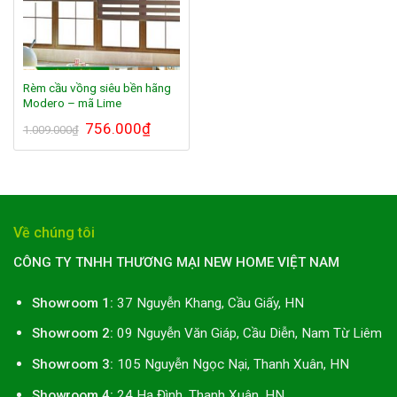
Rèm cầu vồng siêu bền hãng
Modero – mã Lime
Giá
756.000
₫
Giá
1.009.000
₫
gốc
hiện
là:
tại
1.009.000₫.
là:
756.000₫.
Về chúng tôi
CÔNG TY TNHH THƯƠNG MẠI NEW HOME VIỆT NAM
Showroom 1:
37 Nguyễn Khang, Cầu Giấy, HN
Showroom 2:
09 Nguyễn Văn Giáp, Cầu Diễn, Nam Từ Liêm
Showroom 3:
105 Nguyễn Ngọc Nại, Thanh Xuân, HN
Showroom 4:
24 Hạ Đình, Thanh Xuân, HN