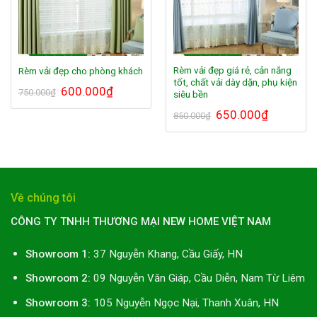
Rèm vải đẹp giá rẻ, cản nắng
Rèm vải đẹp cho phòng khách
tốt, chất vải dày dặn, phụ kiện
Giá
600.000
₫
Giá
750.000
₫
siêu bền
gốc
hiện
là:
tại
Giá
650.000
₫
Giá
850.000
₫
750.000₫.
là:
gốc
hiện
600.000₫.
là:
tại
850.000₫.
là:
650.000₫.
Về chúng tôi
CÔNG TY TNHH THƯƠNG MẠI NEW HOME VIỆT NAM
Showroom 1:
37 Nguyễn Khang, Cầu Giấy, HN
Showroom 2:
09 Nguyễn Văn Giáp, Cầu Diễn, Nam Từ Liêm
Showroom 3:
105 Nguyễn Ngọc Nại, Thanh Xuân, HN