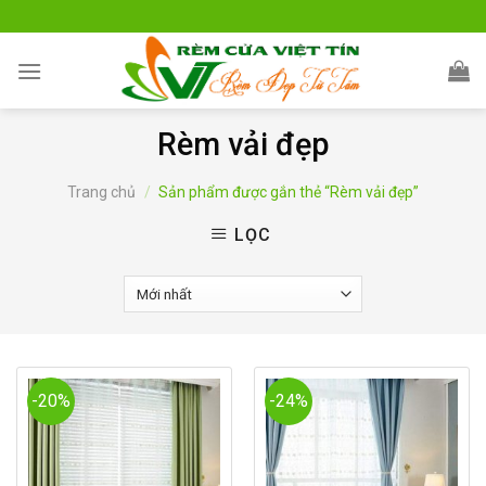
Skip
to
content
Rèm vải đẹp
Trang chủ
/
Sản phẩm được gắn thẻ “Rèm vải đẹp”
LỌC
-20%
-24%