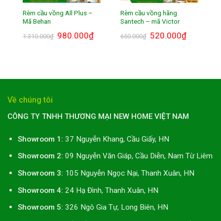
Rèm cầu vồng All Plus –
Rèm cầu vồng hãng
Mã Behan
Santech – mã Victor
Giá
980.000
₫
Giá
Giá
520.000
₫
Giá
1.310.000
₫
650.000
₫
gốc
hiện
gốc
hiện
là:
tại
là:
tại
1.310.000₫.
là:
650.000₫.
là:
980.000₫.
520.000₫.
Về chúng tôi
CÔNG TY TNHH THƯƠNG MẠI NEW HOME VIỆT NAM
Showroom 1:
37 Nguyễn Khang, Cầu Giấy, HN
Showroom 2:
09 Nguyễn Văn Giáp, Cầu Diễn, Nam Từ Liêm
Showroom 3:
105 Nguyễn Ngọc Nại, Thanh Xuân, HN
Showroom 4:
24 Hạ Đình, Thanh Xuân, HN
Showroom 5:
326 Ngô Gia Tự, Long Biên, HN