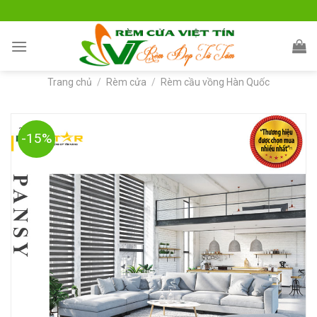
Skip
to
content
Trang chủ
/
Rèm cửa
/
Rèm cầu vồng Hàn Quốc
-15%