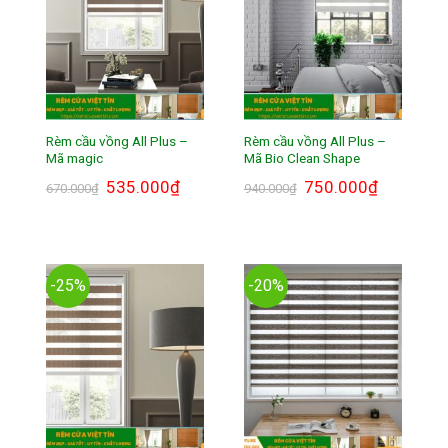
Rèm cầu vồng All Plus –
Rèm cầu vồng All Plus –
Mã magic
Mã Bio Clean Shape
Giá
535.000
₫
Giá
Giá
750.000
₫
Giá
670.000
₫
940.000
₫
gốc
hiện
gốc
hiện
là:
tại
là:
tại
670.000₫.
là:
940.000₫.
là:
535.000₫.
750.000₫.
-25%
-20%