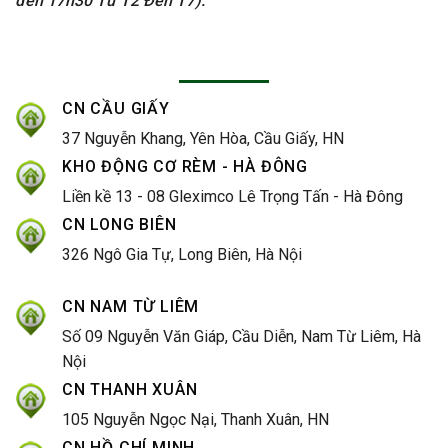
đến 17h30 Từ T2 Đến T7):
CN CẦU GIẤY
37 Nguyễn Khang, Yên Hòa, Cầu Giấy, HN
KHO ĐỘNG CƠ RÈM - HÀ ĐÔNG
Liền kề 13 - 08 Gleximco Lê Trọng Tấn - Hà Đông
CN LONG BIÊN
326 Ngô Gia Tự, Long Biên, Hà Nội
CN NAM TỪ LIÊM
Số 09 Nguyễn Văn Giáp, Cầu Diễn, Nam Từ Liêm, Hà
Nội
CN THANH XUÂN
105 Nguyễn Ngọc Nại, Thanh Xuân, HN
CN HỒ CHÍ MINH