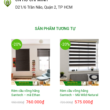
D21/6 Trần Não, Quận 2, TP HCM
SẢN PHẨM TƯƠNG TỰ
-20%
-20%
Rèm cầu vồng hãng
Rèm cầu vồng hãng
Santech – mã Ethan
Santech – Mã Wild Natural
Giá
760.000
₫
Giá
Giá
575.000
₫
Giá
950.000
₫
720.000
₫
gốc
hiện
gốc
hiện
là:
tại
là:
tại