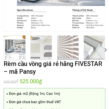
Rèm cầu vồng giá rẻ hãng FIVESTAR
– mã Pansy
Giá
525.000
Giá
₫
₫
620.000
gốc
hiện
là:
tại
620.000₫.
là:
» Đơn giá: m2 (Rộng 1m, Cao 1m)
525.000₫.
» Đơn giá chưa bao gồm thuế VAT