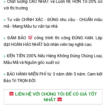
»
Chất lượng CAO NHẤT và Luôn RẺ HƠN 10-20% so
với thị trường
»
Tư vấn CHÍNH XÁC - ĐÚNG nhu cầu - CHUẨN mẫu
mã - Mang Mẫu tư vấn tại nhà
»
ĐẢM BẢO
công trình thi công ĐÚNG HẠN. Lắp
đặt HOÀN HẢO NHẤT bởi nhân viên tay nghề cao.
»
ĐỀN TIỀN 200% Nếu Hàng Không Đúng Chủng Loại,
Mẫu Mã và Nguồn gốc xuất xứ
»
BẢO HÀNH MIỄN PHÍ từ 3 năm đến 5 năm. Cam kết
Bảo Trì TRỌN ĐỜI.
LIÊN HỆ VỚI CHÚNG TÔI ĐỂ CÓ GIÁ TỐT
NHẤT