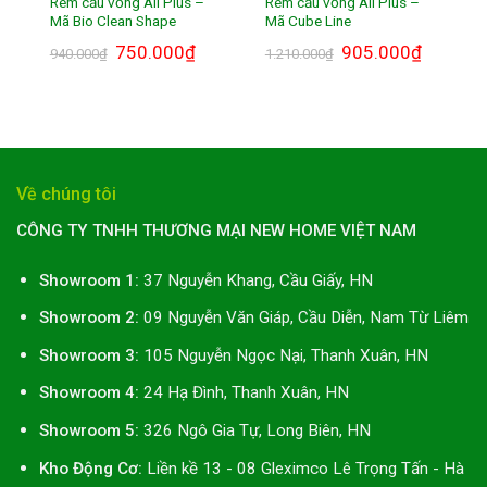
Rèm cầu vồng All Plus –
Rèm cầu vồng All Plus –
Mã Bio Clean Shape
Mã Cube Line
Giá
750.000
₫
Giá
Giá
905.000
₫
Giá
940.000
₫
1.210.000
₫
gốc
hiện
gốc
hiện
là:
tại
là:
tại
940.000₫.
là:
1.210.000₫.
là:
750.000₫.
905.000₫.
Về chúng tôi
CÔNG TY TNHH THƯƠNG MẠI NEW HOME VIỆT NAM
Showroom 1:
37 Nguyễn Khang, Cầu Giấy, HN
Showroom 2:
09 Nguyễn Văn Giáp, Cầu Diễn, Nam Từ Liêm
Showroom 3:
105 Nguyễn Ngọc Nại, Thanh Xuân, HN
Showroom 4:
24 Hạ Đình, Thanh Xuân, HN
Showroom 5:
326 Ngô Gia Tự, Long Biên, HN
Kho Động Cơ:
Liền kề 13 - 08 Gleximco Lê Trọng Tấn - Hà