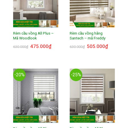
Rèm cầu vồng All Plus –
Rèm cầu vồng hãng
Mã Woodlook
Santech – mã Freddy
Giá
475.000
₫
Giá
Giá
505.000
₫
Giá
630.000
₫
630.000
₫
gốc
hiện
gốc
hiện
là:
tại
là:
tại
630.000₫.
là:
630.000₫.
là:
475.000₫.
505.000₫.
-20%
-25%