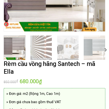
Rèm cầu vồng hãng Santech – mã
Ella
Giá
680.000
Giá
₫
₫
850.000
gốc
hiện
là:
tại
850.000₫.
là:
» Đơn giá: m2 (Rộng 1m, Cao 1m)
680.000₫.
» Đơn giá chưa bao gồm thuế VAT