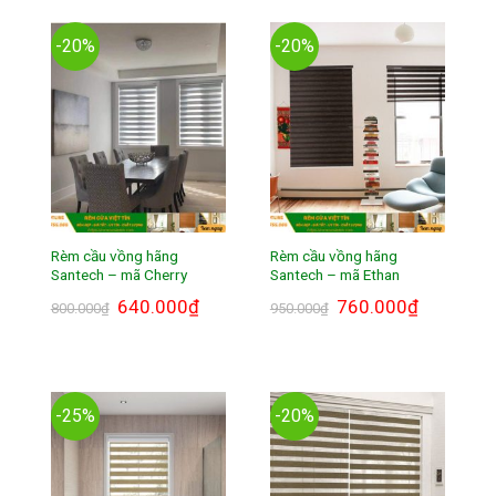
-20%
-20%
Rèm cầu vồng hãng
Rèm cầu vồng hãng
Santech – mã Cherry
Santech – mã Ethan
Giá
640.000
₫
Giá
Giá
760.000
₫
Giá
800.000
₫
950.000
₫
gốc
hiện
gốc
hiện
là:
tại
là:
tại
800.000₫.
là:
950.000₫.
là:
640.000₫.
760.000₫.
-25%
-20%