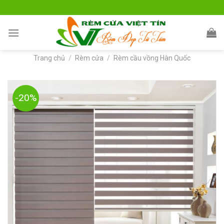
Skip
to
content
Trang chủ
/
Rèm cửa
/
Rèm cầu vồng Hàn Quốc
-20%