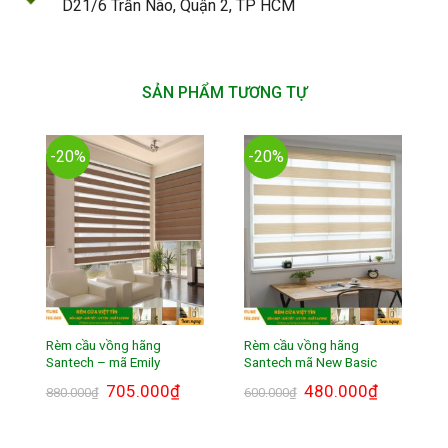
D21/6 Trần Não, Quận 2, TP HCM
SẢN PHẨM TƯƠNG TỰ
-20%
-20%
Rèm cầu vồng hãng
Rèm cầu vồng hãng
Santech – mã Emily
Santech mã New Basic
Giá
705.000
₫
Giá
Giá
480.000
₫
Giá
880.000
₫
600.000
₫
gốc
hiện
gốc
hiện
là:
tại
là:
tại
880.000₫.
là:
600.000₫.
là:
705.000₫.
480.000₫.