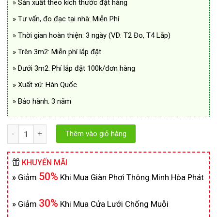
» Sản xuất theo kích thước đặt hàng
» Tư vấn, đo đạc tại nhà: Miễn Phí
» Thời gian hoàn thiện: 3 ngày (VD: T2 Đo, T4 Lắp)
» Trên 3m2: Miễn phí lắp đặt
» Dưới 3m2: Phí lắp đặt 100k/đơn hàng
» Xuất xứ: Hàn Quốc
» Bảo hành: 3 năm
Số lượng
Thêm vào giỏ hàng
KHUYẾN MÃI
50%
»
Giảm
Khi Mua Giàn Phơi Thông Minh Hòa Phát
30%
»
Giảm
Khi Mua Cửa Lưới Chống Muỗi