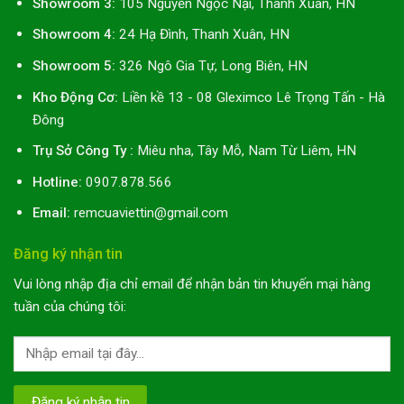
Showroom 3:
105 Nguyễn Ngọc Nại, Thanh Xuân, HN
Showroom 4:
24 Hạ Đình, Thanh Xuân, HN
Showroom 5:
326 Ngô Gia Tự, Long Biên, HN
Kho Động Cơ:
Liền kề 13 - 08 Gleximco Lê Trọng Tấn - Hà
Đông
Trụ Sở Công Ty :
Miêu nha, Tây Mỗ, Nam Từ Liêm, HN
Hotline:
0907.878.566
Email:
remcuaviettin@gmail.com
Đăng ký nhận tin
Vui lòng nhập địa chỉ email để nhận bản tin khuyến mại hàng
tuần của chúng tôi: