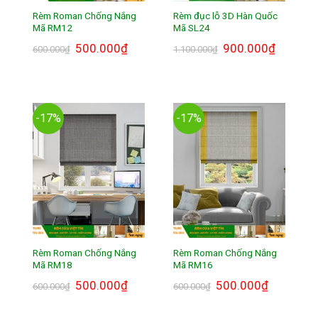
Rèm Roman Chống Nắng
Rèm đục lỗ 3D Hàn Quốc
Mã RM12
Mã SL24
Giá
500.000
₫
Giá
Giá
900.000
₫
Giá
600.000
₫
1.100.000
₫
gốc
hiện
gốc
hiện
là:
tại
là:
tại
600.000₫.
là:
1.100.000₫.
là:
500.000₫.
900.000₫.
-17%
-17%
Rèm Roman Chống Nắng
Rèm Roman Chống Nắng
Mã RM18
Mã RM16
Giá
500.000
₫
Giá
Giá
500.000
₫
Giá
600.000
₫
600.000
₫
gốc
hiện
gốc
hiện
là:
tại
là:
tại
600.000₫.
là:
600.000₫.
là: