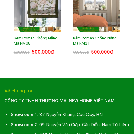
Rèm Roman Chống Nắng
Rèm Roman Chống Nắng
Mã RM08
Mã RM21
Giá
500.000
₫
Giá
Giá
500.000
₫
Giá
600.000
₫
600.000
₫
gốc
hiện
gốc
hiện
là:
tại
là:
tại
600.000₫.
là:
600.000₫.
là:
500.000₫.
500.000₫.
Về chúng tôi
CÔNG TY TNHH THƯƠNG MẠI NEW HOME VIỆT NAM
Showroom 1:
37 Nguyễn Khang, Cầu Giấy, HN
Showroom 2:
09 Nguyễn Văn Giáp, Cầu Diễn, Nam Từ Liêm