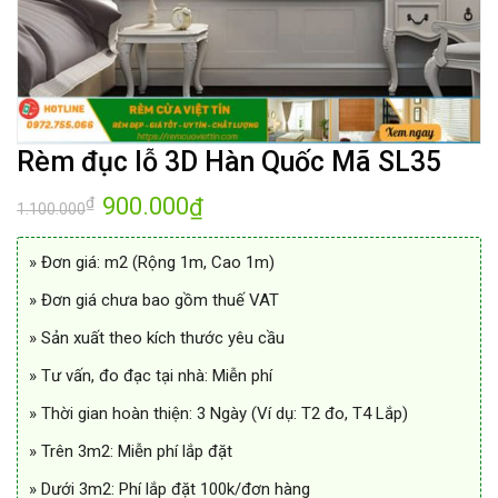
Rèm đục lỗ 3D Hàn Quốc Mã SL35
Giá
900.000
Giá
₫
₫
1.100.000
gốc
hiện
là:
tại
1.100.000₫.
là:
» Đơn giá: m2 (Rộng 1m, Cao 1m)
900.000₫.
» Đơn giá chưa bao gồm thuế VAT
» Sản xuất theo kích thước yêu cầu
» Tư vấn, đo đạc tại nhà: Miễn phí
» Thời gian hoàn thiện: 3 Ngày (Ví dụ: T2 đo, T4 Lắp)
» Trên 3m2: Miễn phí lắp đặt
» Dưới 3m2: Phí lắp đặt 100k/đơn hàng