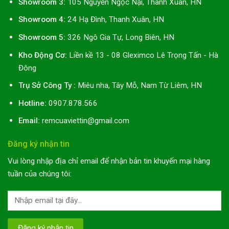
Showroom 3:
105 Nguyễn Ngọc Nại, Thanh Xuân, HN
Showroom 4:
24 Hạ Đình, Thanh Xuân, HN
Showroom 5:
326 Ngô Gia Tự, Long Biên, HN
Kho Động Cơ:
Liền kề 13 - 08 Gleximco Lê Trọng Tấn - Hà
Đông
Trụ Sở Công Ty :
Miêu nha, Tây Mỗ, Nam Từ Liêm, HN
Hotline:
0907.878.566
Email:
remcuaviettin@gmail.com
Đăng ký nhận tin
Vui lòng nhập địa chỉ email để nhận bản tin khuyến mại hàng
tuần của chúng tôi: