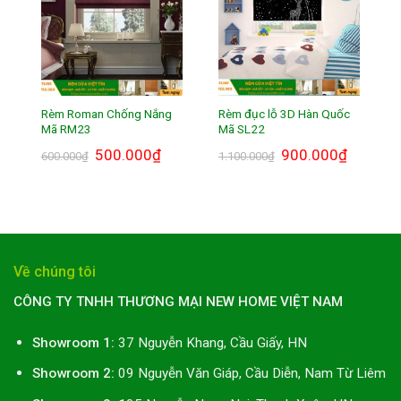
Rèm Roman Chống Nắng
Rèm đục lỗ 3D Hàn Quốc
Mã RM23
Mã SL22
Giá
500.000
₫
Giá
Giá
900.000
₫
Giá
600.000
₫
1.100.000
₫
gốc
hiện
gốc
hiện
là:
tại
là:
tại
600.000₫.
là:
1.100.000₫.
là:
500.000₫.
900.000₫.
Về chúng tôi
CÔNG TY TNHH THƯƠNG MẠI NEW HOME VIỆT NAM
Showroom 1:
37 Nguyễn Khang, Cầu Giấy, HN
Showroom 2:
09 Nguyễn Văn Giáp, Cầu Diễn, Nam Từ Liêm