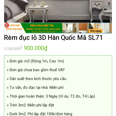
Rèm đục lỗ 3D Hàn Quốc Mã SL71
Giá
900.000
Giá
₫
₫
1.100.000
gốc
hiện
là:
tại
1.100.000₫.
là:
» Đơn giá: m2 (Rộng 1m, Cao 1m)
900.000₫.
» Đơn giá chưa bao gồm thuế VAT
» Sản xuất theo kích thước yêu cầu
» Tư vấn, đo đạc tại nhà: Miễn phí
» Thời gian hoàn thiện: 3 Ngày (Ví dụ: T2 đo, T4 Lắp)
» Trên 3m2: Miễn phí lắp đặt
» Dưới 3m2: Phí lắp đặt 100k/đơn hàng