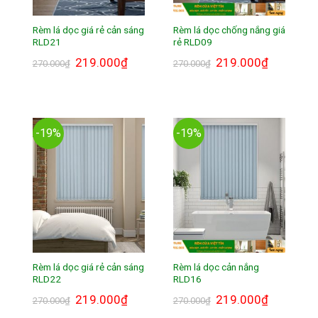
Rèm lá dọc giá rẻ cản sáng
Rèm lá dọc chống nắng giá
RLD21
rẻ RLD09
Giá
219.000
₫
Giá
Giá
219.000
₫
Giá
270.000
₫
270.000
₫
gốc
hiện
gốc
hiện
là:
tại
là:
tại
270.000₫.
là:
270.000₫.
là:
219.000₫.
219.000₫.
-19%
-19%
Rèm lá dọc giá rẻ cản sáng
Rèm lá dọc cản nắng
RLD22
RLD16
Giá
219.000
₫
Giá
Giá
219.000
₫
Giá
270.000
₫
270.000
₫
gốc
hiện
gốc
hiện
là:
tại
là:
tại