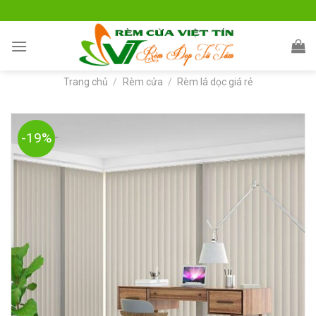
Skip
to
content
Trang chủ
/
Rèm cửa
/
Rèm lá dọc giá rẻ
-19%