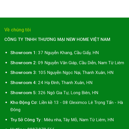
270.000₫.
là:
270.000₫.
là:
219.000₫.
219.000₫.
Về chúng tôi
CÔNG TY TNHH THƯƠNG MẠI NEW HOME VIỆT NAM
Showroom 1:
37 Nguyễn Khang, Cầu Giấy, HN
Showroom 2:
09 Nguyễn Văn Giáp, Cầu Diễn, Nam Từ Liêm
Showroom 3:
105 Nguyễn Ngọc Nại, Thanh Xuân, HN
Showroom 4:
24 Hạ Đình, Thanh Xuân, HN
Showroom 5:
326 Ngô Gia Tự, Long Biên, HN
Kho Động Cơ:
Liền kề 13 - 08 Gleximco Lê Trọng Tấn - Hà
Đông
Trụ Sở Công Ty :
Miêu nha, Tây Mỗ, Nam Từ Liêm, HN