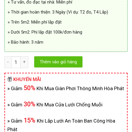
» Tư vấn, đo đạc tại nhà: Miễn phí
» Thời gian hoàn thiện: 3 Ngày (Ví dụ: T2 đo, T4 Lắp)
» Trên 5m2: Miễn phí lắp đặt
» Dưới 5m2: Phí lắp đặt 100k/đơn hàng
» Bảo hành: 3 năm
Số lượng
Thêm vào giỏ hàng
KHUYẾN MÃI
50%
»
Giảm
Khi Mua Giàn Phơi Thông Minh Hòa Phát
30%
»
Giảm
Khi Mua Cửa Lưới Chống Muỗi
15%
»
Giảm
Khi Lắp Lưới An Toàn Ban Công Hòa
Phát