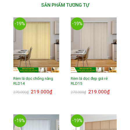
SẢN PHẨM TƯƠNG TỰ
-19%
-19%
Rèm lá dọc chống nắng
Rèm lá dọc đẹp giá rẻ
RLD14
RLD15
Giá
219.000
₫
Giá
Giá
219.000
₫
Giá
270.000
₫
270.000
₫
gốc
hiện
gốc
hiện
là:
tại
là:
tại
270.000₫.
là:
270.000₫.
là:
219.000₫.
219.000₫.
-19%
-19%