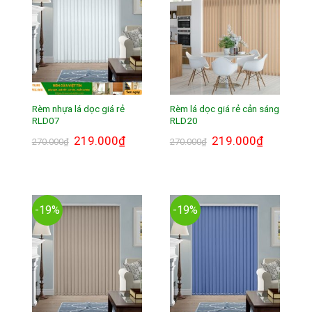
Rèm nhựa lá dọc giá rẻ
Rèm lá dọc giá rẻ cản sáng
RLD07
RLD20
Giá
219.000
₫
Giá
Giá
219.000
₫
Giá
270.000
₫
270.000
₫
gốc
hiện
gốc
hiện
là:
tại
là:
tại
270.000₫.
là:
270.000₫.
là:
219.000₫.
219.000₫.
-19%
-19%