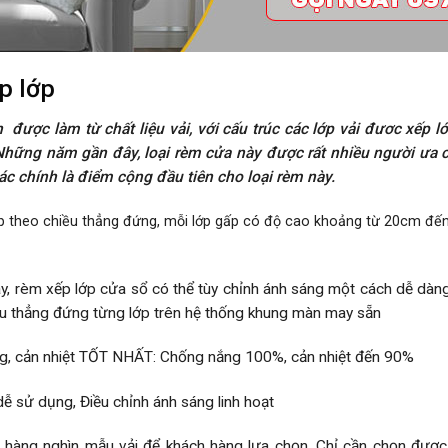
p lớp
ược làm từ chất liệu vải, với cấu trúc các lớp vải đươc xếp 
Những năm gần đây, loại rèm cửa này được rất nhiều người ưa 
c chính là điểm cộng đầu tiên cho loại rèm này.
 theo chiều thẳng đứng, mỗi lớp gấp có độ cao khoảng từ 20cm đến
ày, rèm xếp lớp cửa sổ có thể tùy chỉnh ánh sáng một cách dễ dàng
ều thẳng đứng từng lớp trên hệ thống khung màn may sẵn
, cản nhiệt TỐT NHẤT: Chống nắng 100%, cản nhiệt đến 90%
 dễ sử dụng, Điều chỉnh ánh sáng linh hoạt
àng nghìn mẫu vải để khách hàng lựa chọn. Chỉ cần chọn được 