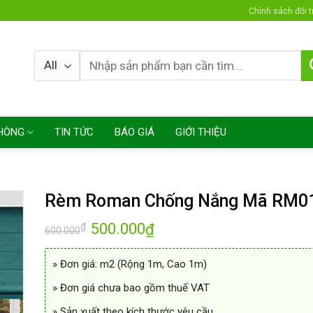
Chính sách đổi t
HÒNG
TIN TỨC
BÁO GIÁ
GIỚI THIỆU
Rèm Roman Chống Nắng Mã RM0
Giá
500.000
Giá
₫
₫
600.000
gốc
hiện
là:
tại
600.000₫.
là:
» Đơn giá: m2 (Rộng 1m, Cao 1m)
500.000₫.
» Đơn giá chưa bao gồm thuế VAT
» Sản xuất theo kích thước yêu cầu