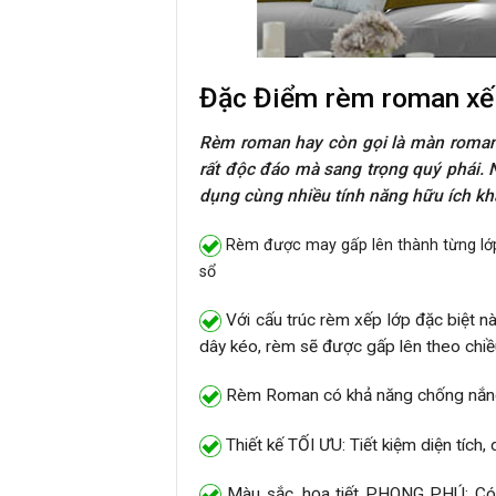
Đặc Điểm rèm roman xế
Rèm roman hay còn gọi là màn roman đ
rất độc đáo mà sang trọng quý phái. 
dụng cùng nhiều tính năng hữu ích khá
Rèm được may gấp lên thành từng lớp
sổ
Với cấu trúc rèm xếp lớp đặc biệt n
dây kéo, rèm sẽ được gấp lên theo chi
Rèm Roman có khả năng chống nắng
Thiết kế TỐI ƯU: Tiết kiệm diện tích,
Màu sắc, họa tiết PHONG PHÚ: Có h