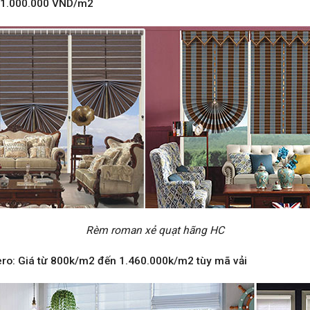
 1.000.000 VND/m2
Rèm roman xẻ quạt hãng HC
: Giá từ 800k/m2 đến 1.460.000k/m2 tùy mã vải