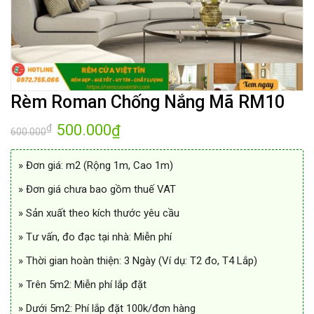
Rèm Roman Chống Nắng Mã RM10
Giá
500.000
Giá
₫
₫
600.000
gốc
hiện
là:
tại
600.000₫.
là:
» Đơn giá: m2 (Rộng 1m, Cao 1m)
500.000₫.
» Đơn giá chưa bao gồm thuế VAT
» Sản xuất theo kích thước yêu cầu
» Tư vấn, đo đạc tại nhà: Miễn phí
» Thời gian hoàn thiện: 3 Ngày (Ví dụ: T2 đo, T4 Lắp)
» Trên 5m2: Miễn phí lắp đặt
» Dưới 5m2: Phí lắp đặt 100k/đơn hàng