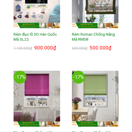
Rèm đục lỗ 3D Hàn Quốc
Rèm Roman Chống Nắng
Mã SL22
Mã RM08
Giá
900.000
₫
Giá
Giá
500.000
₫
Giá
1.100.000
₫
600.000
₫
gốc
hiện
gốc
hiện
là:
tại
là:
tại
1.100.000₫.
là:
600.000₫.
là:
900.000₫.
500.000₫.
-17%
-17%