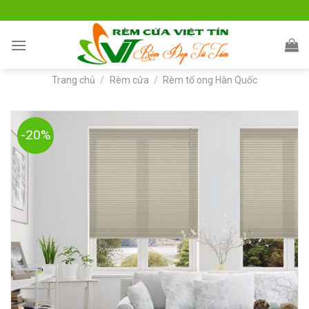
Skip
to
content
Trang chủ
/
Rèm cửa
/
Rèm tổ ong Hàn Quốc
-20%