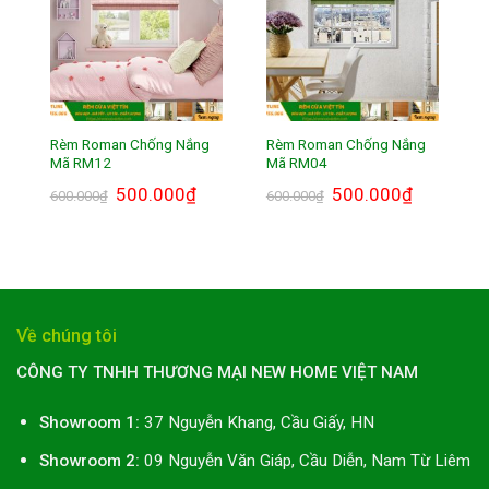
Rèm Roman Chống Nắng
Rèm Roman Chống Nắng
Mã RM12
Mã RM04
Giá
500.000
₫
Giá
Giá
500.000
₫
Giá
600.000
₫
600.000
₫
gốc
hiện
gốc
hiện
là:
tại
là:
tại
600.000₫.
là:
600.000₫.
là:
500.000₫.
500.000₫.
Về chúng tôi
CÔNG TY TNHH THƯƠNG MẠI NEW HOME VIỆT NAM
Showroom 1:
37 Nguyễn Khang, Cầu Giấy, HN
Showroom 2:
09 Nguyễn Văn Giáp, Cầu Diễn, Nam Từ Liêm