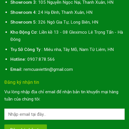
Showroom 3:
105 Nguyễn Ngọc Nại, Thanh Xuân, HN
Showroom 4:
24 Hạ Đình, Thanh Xuân, HN
Showroom 5:
326 Ngô Gia Tự, Long Biên, HN
Kho Động Cơ:
Liền kề 13 - 08 Gleximco Lê Trọng Tấn - Hà
Đông
Trụ Sở Công Ty :
Miêu nha, Tây Mỗ, Nam Từ Liêm, HN
Hotline:
0907.878.566
Email:
remcuaviettin@gmail.com
Đăng ký nhận tin
Vui lòng nhập địa chỉ email để nhận bản tin khuyến mại hàng
tuần của chúng tôi: