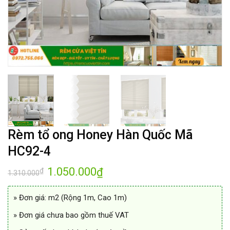
Rèm tổ ong Honey Hàn Quốc Mã
HC92-4
Giá
1.050.000
Giá
₫
₫
1.310.000
gốc
hiện
là:
tại
1.310.000₫.
là:
» Đơn giá: m2 (Rộng 1m, Cao 1m)
1.050.000₫.
» Đơn giá chưa bao gồm thuế VAT