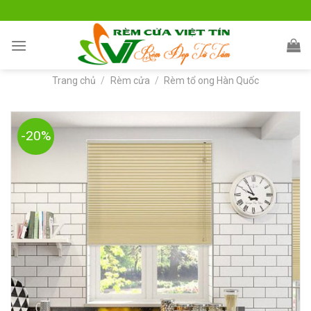
Skip
to
content
Trang chủ
/
Rèm cửa
/
Rèm tổ ong Hàn Quốc
-20%