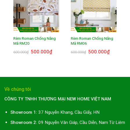
Rèm Roman Chống Nắng
Rèm Roman Chống Nắng
Mã RM20
Mã RM06
Giá
500.000
₫
Giá
Giá
500.000
₫
Giá
600.000
₫
600.000
₫
gốc
hiện
gốc
hiện
là:
tại
là:
tại
600.000₫.
là:
600.000₫.
là:
500.000₫.
500.000₫.
Về chúng tôi
CÔNG TY TNHH THƯƠNG MẠI NEW HOME VIỆT NAM
Showroom 1:
37 Nguyễn Khang, Cầu Giấy, HN
Showroom 2:
09 Nguyễn Văn Giáp, Cầu Diễn, Nam Từ Liêm