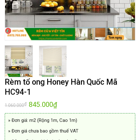
Rèm tổ ong Honey Hàn Quốc Mã
HC94-1
Giá
845.000
Giá
₫
₫
1.060.000
gốc
hiện
là:
tại
1.060.000₫.
là:
» Đơn giá: m2 (Rộng 1m, Cao 1m)
845.000₫.
» Đơn giá chưa bao gồm thuế VAT