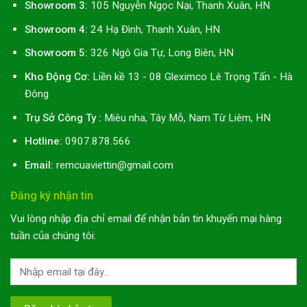
Showroom 3:
105 Nguyễn Ngọc Nại, Thanh Xuân, HN
Showroom 4:
24 Hạ Đình, Thanh Xuân, HN
Showroom 5:
326 Ngô Gia Tự, Long Biên, HN
Kho Động Cơ:
Liền kề 13 - 08 Gleximco Lê Trọng Tấn - Hà
Đông
Trụ Sở Công Ty :
Miêu nha, Tây Mỗ, Nam Từ Liêm, HN
Hotline:
0907.878.566
Email:
remcuaviettin@gmail.com
Đăng ký nhận tin
Vui lòng nhập địa chỉ email để nhận bản tin khuyến mại hàng
tuần của chúng tôi: