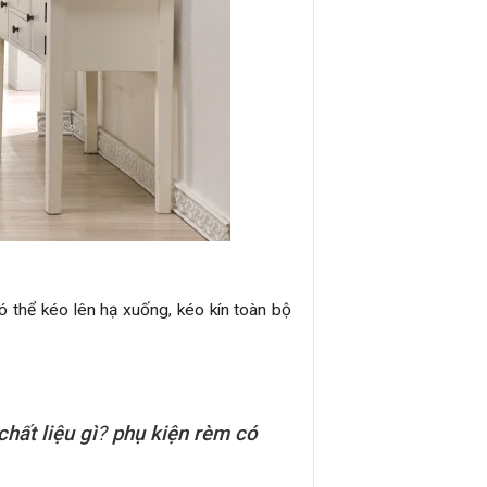
ó thể kéo lên hạ xuống, kéo kín toàn bộ
hất liệu gì
?
phụ kiện rèm có