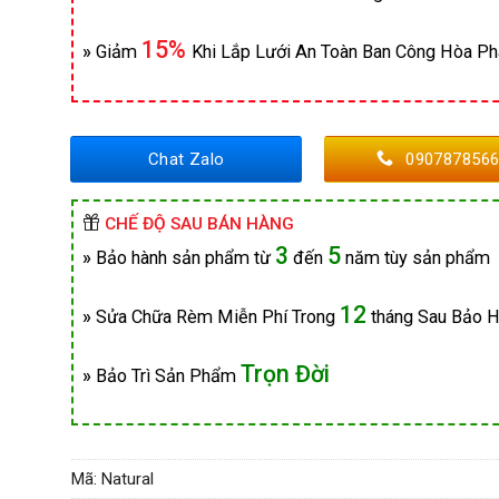
15%
»
Giảm
Khi Lắp Lưới An Toàn Ban Công Hòa Ph
Chat Zalo
090787856
CHẾ ĐỘ SAU BÁN HÀNG
3
5
»
Bảo hành sản phẩm từ
đến
năm tùy sản phẩm
12
»
Sửa Chữa Rèm Miễn Phí Trong
tháng Sau Bảo 
Trọn Đời
»
Bảo Trì Sản Phẩm
Mã:
Natural