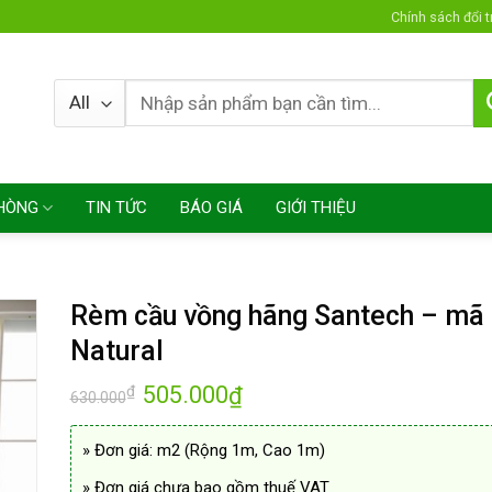
Chính sách đổi t
HÒNG
TIN TỨC
BÁO GIÁ
GIỚI THIỆU
Rèm cầu vồng hãng Santech – mã
Natural
Giá
505.000
Giá
₫
₫
630.000
gốc
hiện
là:
tại
630.000₫.
là:
» Đơn giá: m2 (Rộng 1m, Cao 1m)
505.000₫.
» Đơn giá chưa bao gồm thuế VAT