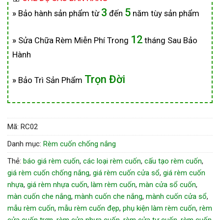
3
5
»
Bảo hành sản phẩm từ
đến
năm tùy sản phẩm
12
»
Sửa Chữa Rèm Miễn Phí Trong
tháng Sau Bảo
Hành
Trọn Đời
»
Bảo Trì Sản Phẩm
Mã:
RC02
Danh mục:
Rèm cuốn chống nắng
Thẻ:
báo giá rèm cuốn
,
các loại rèm cuốn
,
cấu tạo rèm cuốn
,
giá rèm cuốn chống nắng
,
giá rèm cuốn cửa sổ
,
giá rèm cuốn
nhựa
,
giá rèm nhựa cuốn
,
làm rèm cuốn
,
màn cửa sổ cuốn
,
màn cuốn che nắng
,
mành cuốn che nắng
,
mành cuốn cửa sổ
,
mẫu rèm cuốn
,
mẫu rèm cuốn đẹp
,
phụ kiện làm rèm cuốn
,
rèm
cửa cuốn trơn
,
rèm cửa nhựa cuốn
,
rèm cửa tự cuốn
,
rèm cuốn