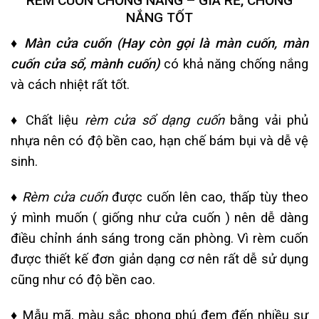
RÈM CUỐN CHỐNG NẮNG – GIÁ RẺ, CHỐNG
NẮNG TỐT
♦ Màn cửa cuốn (Hay còn gọi là màn cuốn, màn
cuốn cửa sổ, mành cuốn)
có khả năng chống nắng
và cách nhiệt rất tốt.
♦
Chất liệu
rèm cửa sổ dạng cuốn
bằng vải phủ
nhựa nên có độ bền cao, hạn chế bám bụi và dễ vệ
sinh.
♦
Rèm cửa cuốn
được cuốn lên cao, thấp tùy theo
ý mình muốn ( giống như cửa cuốn ) nên dễ dàng
điều chỉnh ánh sáng trong căn phòng. Vì rèm cuốn
được thiết kế đơn giản dạng cơ nên rất dễ sử dụng
cũng như có độ bền cao.
♦
Mẫu mã, màu sắc phong phú đem đến nhiều sự