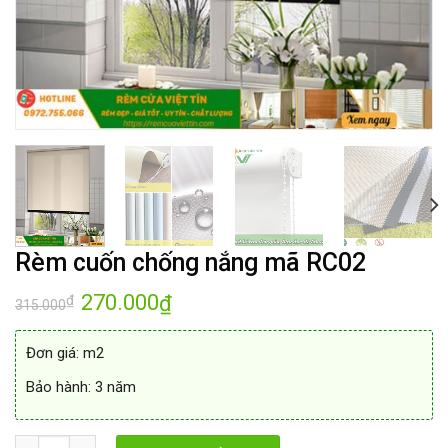
Rèm cuốn chống nắng mã RC02
Giá
270.000
Giá
₫
₫
315.000
gốc
hiện
là:
tại
315.000₫.
là:
Đơn giá: m2
270.000₫.
Bảo hành: 3 năm
Số lượng