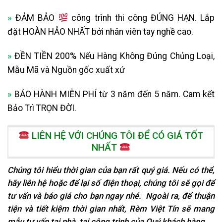
»
ĐẢM BẢO
công trình thi công ĐÚNG HẠN. Lắp
đặt HOÀN HẢO NHẤT bởi nhân viên tay nghề cao.
»
ĐỀN TIỀN 200% Nếu Hàng Không Đúng Chủng Loại,
Mẫu Mã và Nguồn gốc xuất xứ
»
BẢO HÀNH MIỄN PHÍ từ 3 năm đến 5 năm. Cam kết
Bảo Trì TRỌN ĐỜI.
LIÊN HỆ VỚI CHÚNG TÔI ĐỂ CÓ GIÁ TỐT
NHẤT
Chúng tôi hiểu thời gian của bạn rất quý giá. Nếu có thể,
hãy liên hệ hoặc để lại số điện thoại, chúng tôi sẽ gọi để
tư vấn và báo giá cho bạn ngay nhé. Ngoài ra, để thuận
tiện và tiết kiệm thời gian nhất, Rèm Việt Tín sẽ mang
mẫu tư vấn tại nhà, tại
công trình của Quý khách hàng.