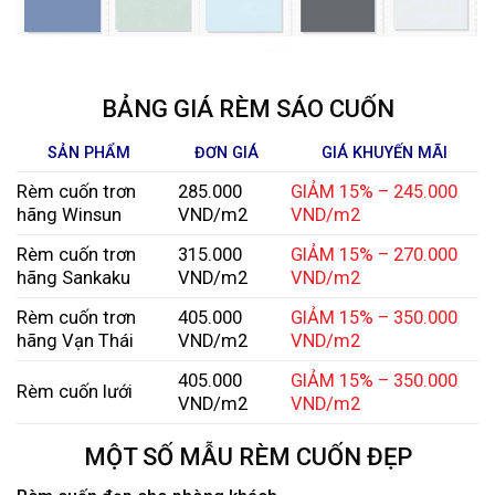
BẢNG GIÁ RÈM SÁO CUỐN
SẢN PHẨM
ĐƠN GIÁ
GIÁ KHUYẾN MÃI
Rèm cuốn trơn
285.000
GIẢM 15% – 245.000
hãng Winsun
VND/m2
VND/m2
Rèm cuốn trơn
315.000
GIẢM 15% – 270.000
hãng Sankaku
VND/m2
VND/m2
Rèm cuốn trơn
405.000
GIẢM 15% – 350.000
hãng Vạn Thái
VND/m2
VND/m2
405.000
GIẢM 15% – 350.000
Rèm cuốn lưới
VND/m2
VND/m2
MỘT SỐ MẪU RÈM CUỐN ĐẸP