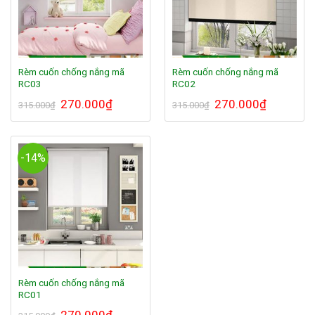
Rèm cuốn chống nắng mã
Rèm cuốn chống nắng mã
RC03
RC02
Giá
270.000
₫
Giá
Giá
270.000
₫
Giá
315.000
₫
315.000
₫
gốc
hiện
gốc
hiện
là:
tại
là:
tại
315.000₫.
là:
315.000₫.
là:
270.000₫.
270.000₫.
-14%
Rèm cuốn chống nắng mã
RC01
Giá
270.000
₫
Giá