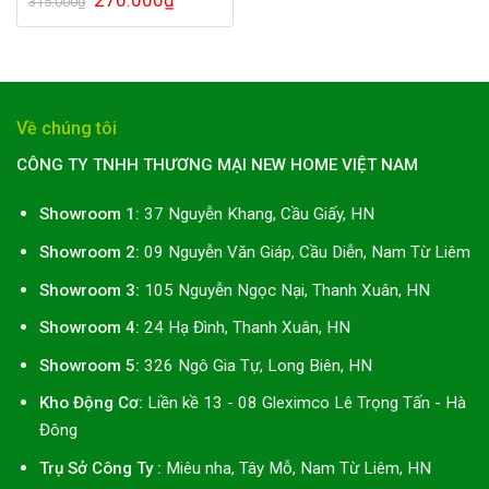
315.000
₫
gốc
hiện
là:
tại
315.000₫.
là:
270.000₫.
Về chúng tôi
CÔNG TY TNHH THƯƠNG MẠI NEW HOME VIỆT NAM
Showroom 1:
37 Nguyễn Khang, Cầu Giấy, HN
Showroom 2:
09 Nguyễn Văn Giáp, Cầu Diễn, Nam Từ Liêm
Showroom 3:
105 Nguyễn Ngọc Nại, Thanh Xuân, HN
Showroom 4:
24 Hạ Đình, Thanh Xuân, HN
Showroom 5:
326 Ngô Gia Tự, Long Biên, HN
Kho Động Cơ:
Liền kề 13 - 08 Gleximco Lê Trọng Tấn - Hà
Đông
Trụ Sở Công Ty :
Miêu nha, Tây Mỗ, Nam Từ Liêm, HN