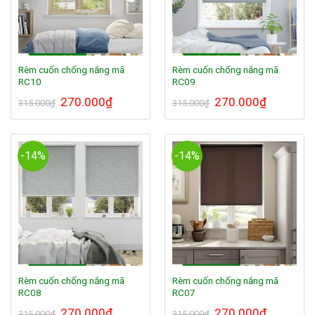
Rèm cuốn chống nắng mã
Rèm cuốn chống nắng mã
RC10
RC09
Giá
270.000
₫
Giá
Giá
270.000
₫
Giá
315.000
₫
315.000
₫
gốc
hiện
gốc
hiện
là:
tại
là:
tại
315.000₫.
là:
315.000₫.
là:
270.000₫.
270.000₫.
-14%
-14%
Rèm cuốn chống nắng mã
Rèm cuốn chống nắng mã
RC08
RC07
Giá
270.000
₫
Giá
Giá
270.000
₫
Giá
315.000
₫
315.000
₫