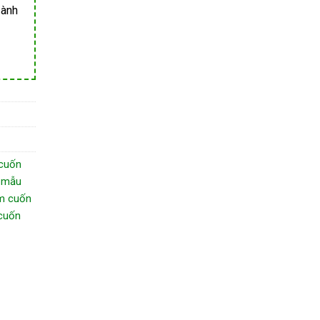
Hành
 cuốn
,
mẫu
m cuốn
cuốn