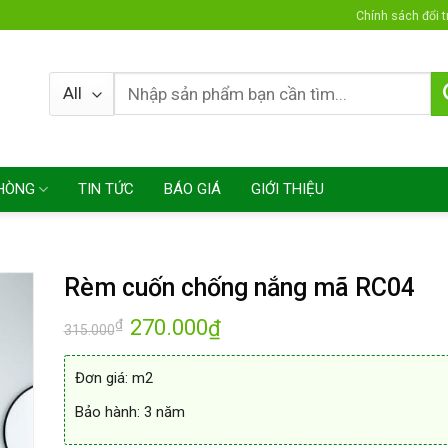
Chính sách đổi t
HÒNG
TIN TỨC
BÁO GIÁ
GIỚI THIỆU
Rèm cuốn chống nắng mã RC04
Giá
270.000
Giá
₫
₫
315.000
gốc
hiện
là:
tại
315.000₫.
là:
Đơn giá: m2
270.000₫.
Bảo hành: 3 năm