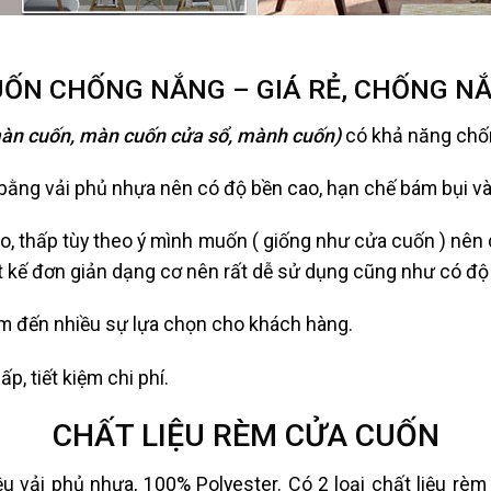
ỐN CHỐNG NẮNG – GIÁ RẺ, CHỐNG N
màn cuốn, màn cuốn cửa sổ, mành cuốn)
có khả năng chốn
bằng vải phủ nhựa nên có độ bền cao, hạn chế bám bụi và 
, thấp tùy theo ý mình muốn ( giống như cửa cuốn ) nên 
t kế đơn giản dạng cơ nên rất dễ sử dụng cũng như có độ
 đến nhiều sự lựa chọn cho khách hàng.
p, tiết kiệm chi phí.
CHẤT LIỆU RÈM CỬA CUỐN
 vải phủ nhựa, 100% Polyester. Có 2 loại chất liệu rè