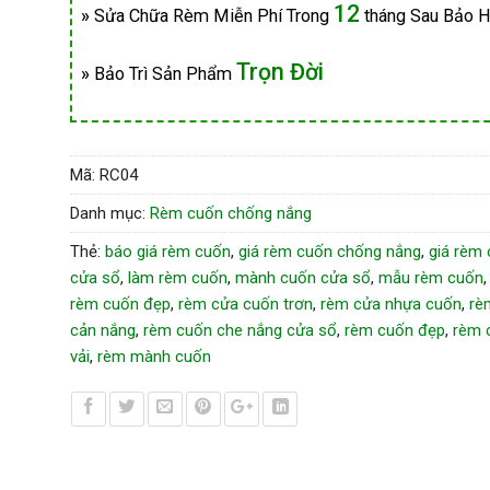
12
»
Sửa Chữa Rèm Miễn Phí Trong
tháng Sau Bảo 
Trọn Đời
»
Bảo Trì Sản Phẩm
Mã:
RC04
Danh mục:
Rèm cuốn chống nắng
Thẻ:
báo giá rèm cuốn
,
giá rèm cuốn chống nắng
,
giá rèm
cửa sổ
,
làm rèm cuốn
,
mành cuốn cửa sổ
,
mẫu rèm cuốn
rèm cuốn đẹp
,
rèm cửa cuốn trơn
,
rèm cửa nhựa cuốn
,
rè
cản nắng
,
rèm cuốn che nắng cửa sổ
,
rèm cuốn đẹp
,
rèm 
vải
,
rèm mành cuốn