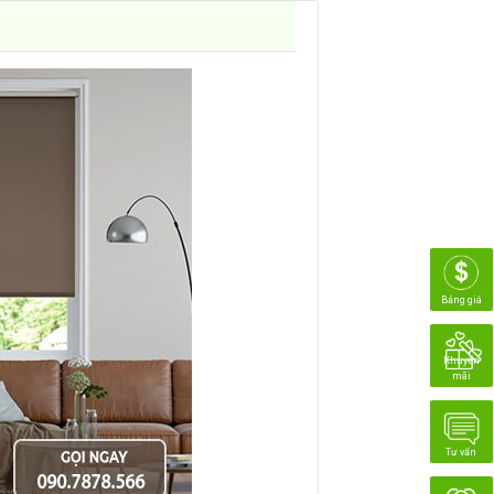
Bảng giá
Khuyến
mãi
Tư vấn