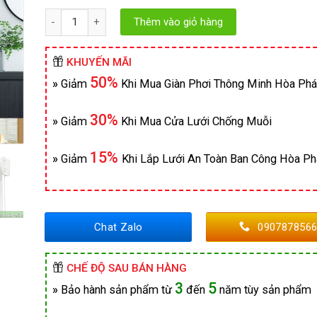
Số lượng
Thêm vào giỏ hàng
KHUYẾN MÃI
50%
»
Giảm
Khi Mua Giàn Phơi Thông Minh Hòa Phá
30%
»
Giảm
Khi Mua Cửa Lưới Chống Muỗi
15%
»
Giảm
Khi Lắp Lưới An Toàn Ban Công Hòa Ph
Chat Zalo
090787856
CHẾ ĐỘ SAU BÁN HÀNG
3
5
»
Bảo hành sản phẩm từ
đến
năm tùy sản phẩm