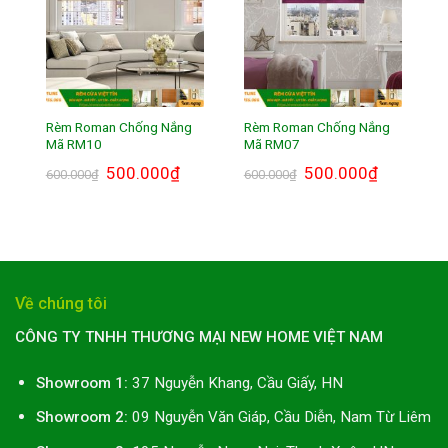
Rèm Roman Chống Nắng
Rèm Roman Chống Nắng
Mã RM10
Mã RM07
Giá
500.000
₫
Giá
Giá
500.000
₫
Giá
600.000
₫
600.000
₫
gốc
hiện
gốc
hiện
là:
tại
là:
tại
600.000₫.
là:
600.000₫.
là:
500.000₫.
500.000₫.
Về chúng tôi
CÔNG TY TNHH THƯƠNG MẠI NEW HOME VIỆT NAM
Showroom 1:
37 Nguyễn Khang, Cầu Giấy, HN
Showroom 2:
09 Nguyễn Văn Giáp, Cầu Diễn, Nam Từ Liêm