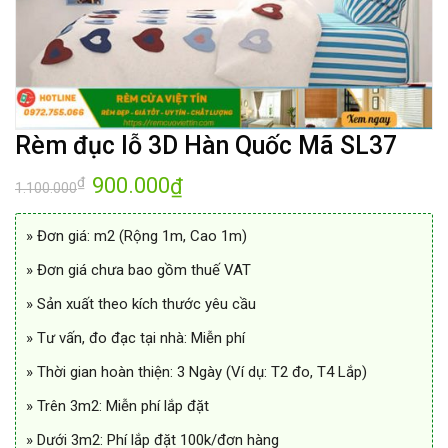
Rèm đục lỗ 3D Hàn Quốc Mã SL37
Giá
900.000
Giá
₫
₫
1.100.000
gốc
hiện
là:
tại
1.100.000₫.
là:
» Đơn giá: m2 (Rộng 1m, Cao 1m)
900.000₫.
» Đơn giá chưa bao gồm thuế VAT
» Sản xuất theo kích thước yêu cầu
» Tư vấn, đo đạc tại nhà: Miễn phí
» Thời gian hoàn thiện: 3 Ngày (Ví dụ: T2 đo, T4 Lắp)
» Trên 3m2: Miễn phí lắp đặt
» Dưới 3m2: Phí lắp đặt 100k/đơn hàng