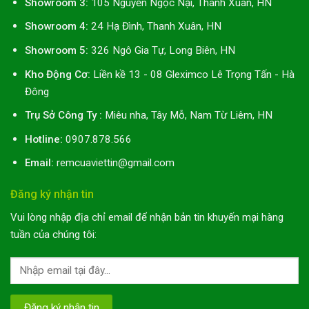
Showroom 3:
105 Nguyễn Ngọc Nại, Thanh Xuân, HN
Showroom 4:
24 Hạ Đình, Thanh Xuân, HN
Showroom 5:
326 Ngô Gia Tự, Long Biên, HN
Kho Động Cơ:
Liền kề 13 - 08 Gleximco Lê Trọng Tấn - Hà
Đông
Trụ Sở Công Ty :
Miêu nha, Tây Mỗ, Nam Từ Liêm, HN
Hotline:
0907.878.566
Email:
remcuaviettin@gmail.com
Đăng ký nhận tin
Vui lòng nhập địa chỉ email để nhận bản tin khuyến mại hàng
tuần của chúng tôi: